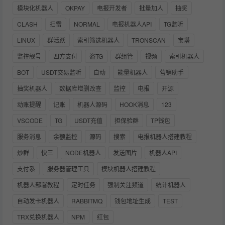
模块化机器人
OKPAY
电报开发者
批量加人
抽奖
CLASH
扫雷
NORMAL
电报机器人API
TG监听
LINUX
群活跃
索引筛选机器人
TRONSCAN
宝塔
监控靓号
四方支付
盗TG
群组管
视频
索引机器人
BOT
USDT交易监听
自动
能量机器人
营销助手
抽奖机器人
数据库增删改查
监控
电报
开源
动账提醒
记账
机器人源码
HOOK消息
123
VSCODE
TG
USDT充值
担保验群
TP钱包
服务消息
余额监控
源码
搜索
电报机器人搭建教程
炒群
快三
NODE机器人
发送图片
机器人API
支付系
服务器管理工具
模块机器人搭建教程
机器人部署教程
定时任务
强制关注频道
统计机器人
自动发卡机器人
RABBITMQ
钱包地址生成
TEST
TRX兑换机器人
NPM
红包