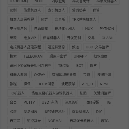
RABBITMQ
NODE
内联查询
群发言统计
群活跃机器人
强制
能量机器人
索引机器人
营销助手
群管
机器人部署教程
炒群
交易所
TRX兑换机器人
电报用户名
自助供需
模块化机器人
LINUX
PYTHON
出款
电报VIP
供需机器人
开发定制
交易
CLASH
电报机器人搭建教程
进退群消息
频道
USDT交易监听
搜索
TELEGRAM
踢用户出群
UNIAPP
担保验群
请问下协议好是如何弄的啊
TG监听
BOT
图片
机器人源码
OKPAY
数据库增删改查
宝塔
按钮回调
教程
担保
HOOK消息
波场靓号
API_ID
NPM
TG机器人
钱包交易机器人游戏机器人
粘贴
关键词监听
会员
PUTTY
USDT充值
消息监听
动账提醒
TG
验群
发送图片
靓号钱包地址
群管机器人
DIY
自定义
监控靓号
NORMAL
自动发卡机器人
盗TG