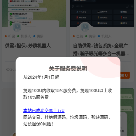
担保
机器人
供需
自助
供需
机器人
供需+担保+炒群机器人
自助供需+钱包系统+全局广
播+骗子曝光等多合一机器人-
多功能版本
关于服务费说明
2024-04-25
1431
2024-04-09
1350
388 U
500 U
从2024年1月1日起
提现100U内收取15%服务费，提现100U以上收
取10%服务费
本站已成功交易上万U
网站交易，杜绝假源码，垃圾源码，残缺源码，
站长担保0风险！