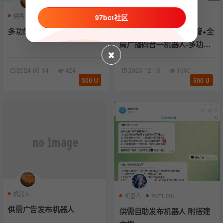
供需
担保
群管
自动
群管
机器人
97bot社区
多功能供需
自助供需+炒群+智能群管+全
局广播四合一机器人-多功能
版本
2024-03-14
424
2023-12-13
1600
300 U
500 U
机器人
机器人
PYTHON
供需广告发布机器人
供需自助发布机器人 附搭建