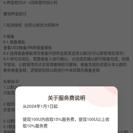
6.押金赔付xh x同样是时间小时
撤销押金赔付
7.取消授权 会把公群改为招租中
8.报备
8.1 报备模板
查看USD报备/RMB报备模板
8.2 选择报备模板填写报备内容和金额发送至公群(仅可公群管理员填写)
8.3 填写完成后，需要报备人进行确认，点击成员确认即可报备完成，如填
写错误，公群管理员点击管理撤销即可撤销，报备完成后会提示本公群的
剩余报备金额，逻辑是扣除公群进行中未结算的报备金额
私聊指令:
1.公群入档
只能是公群老板进行入档，根据模板填写发送即可
关于服务费说明
2.我的公群
从2024年1月1日起
会查询我名下的公群，对应类别和押金总额
提现100U内收取15%服务费，提现100U以上收
3.公群索引
取10%服务费
3.1精准搜索
直接输入公群编号或者公群uid，可获取到公群的上押信息和点击进入公群