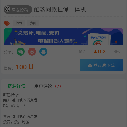
酷玖同款担保一体机
网友投稿
担保
验群
分享：
7
11 次
0
100 U
登录后下载
售价：
资源详情
用户评论
（7）
群管指令:
踢人:引用他的消息发
踢，踢出，飞
禁言:引用他的消息发
禁言，禁，闭嘴