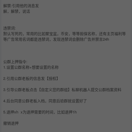
解禁:引用他的消息发
解，解禁，说话
违禁词:
默认写死的，常用的比如聚宝盆，币安，等等担保名称，还有主页福利等
等广告常用名词都是违禁词，发现违禁词会删除广告并禁言24h
公群上押指令:
1.设置公群名称+想要设置的名称
2.引用公群老板的信息发【授权】
3.引导公群老板点击【自定义您的群组】私聊机器人提交公群档案资料
4.后台同意公群老板入档，同意后验群就设置好了
5.退押xh x为退押需要的时间，比如退押1h
撤销退押