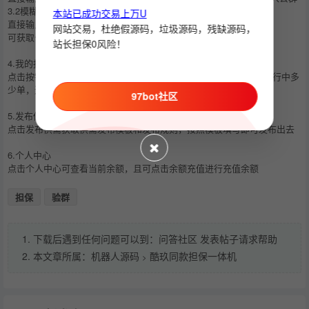
3.2模糊搜索
本站已成功交易上万U
直接输入搜+公群名称关键字
网站交易，杜绝假源码，垃圾源码，残缺源码，
可获取公群名称包含搜的关键字公群列表
站长担保0风险！
4.我的报备
点击按钮后可查询报备统计，累计做了多少单，累计赚了多少u，进行中多
少单，进行中多少u的统计
97bot社区
5.发布供需
点击发布供需获取供需发布模板和发布规则，按照模板填写即可发布出去
6.个人中心
点击个人中心可查看当前余额，且可点击余额充值进行充值余额
担保
验群
1. 下载后遇到任何问题可以到：问答社区 发表帖子请求帮助
2. 本文章所属：
机器人源码
酷玖同款担保一体机
>