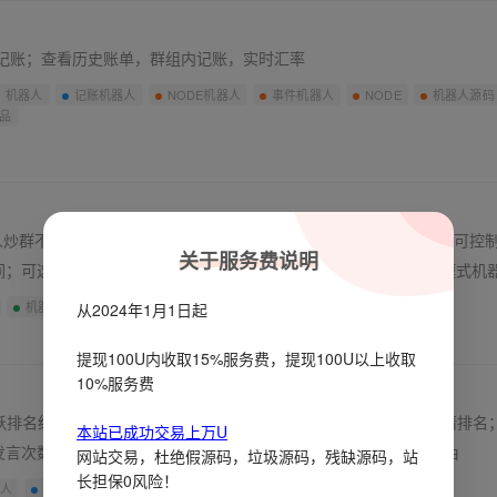
件记账；查看历史账单，群组内记账，实时汇率
机器人
记账机器人
NODE机器人
事件机器人
NODE
机器人源码
品
人炒群不封号，规避协议号炒群弊端；可控制单个机器人自动炒群；可控
关于服务费说明
间；可选择多种炒群模式：随机模式、对话模式、高级模式、图文模式机
机器人
炒群机器人
NODE机器人
自动炒群
从2024年1月1日起
提现100U内收取15%服务费，提现100U以上收取
10%服务费
⃣活跃排名统计查看群组每日发言排名、周发言排名、月发言排名、邀请排名
本站已成功交易上万U
言次数；查看群组用户积分排行榜；2️⃣抽奖功能单个抽奖、多个抽
网站交易，杜绝假源码，垃圾源码，残缺源码，站
长担保0风险！
器人
抽奖
积分空投
抽奖机器人
群活跃机器人
群管机器人