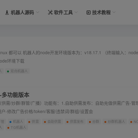
机器人源码
软件工具
技术教程
ode环境下载
人
双向机器人
-多功能版本
供需/炒群/群管/广播）功能有：1.自助供需发布：自助充值供需广告-管
-修改广告价格/token/客服/违禁词/群组/设置会
群管
机器人
供需
自助供需
供需发布
炒群
炒群机器人
N
人
TG机器人