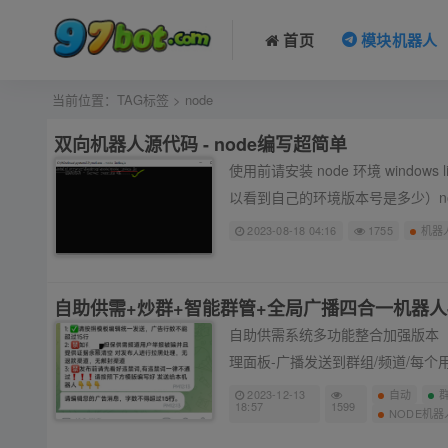
首页
模块机器人
当前位置：
TAG标签
> node
双向机器人源代码 - node编写超简单
使用前请安装 node 环境 windows linux 都可以 机器人的node开发环境版本为：v18.17.1 （终端输入：node -v 可
以看到自己的环境版本号是多少）n
2023-08-18 04:16
1755
机器
自助供需+炒群+智能群管+全局广播四合一机器人
自助供需系统多功能整合加强版本（
理面板-广播发送到群组/频道/每个用户
2023-12-13
自动
18:57
1599
NODE机器