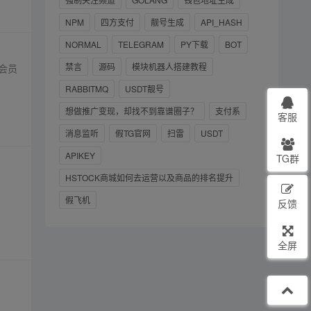
NPM
四方支付
靓号生成
API_HASH
NORMAL
TELEGRAM
PY下载
BOT
禁言
源码
模块机器人搭建教程
会员
RABBITMQ
USDT靓号
想做推广变现，却找不到靠谱圈子？
支付系
客服
消息监听
假TG官网
扫雷
USDT
APIKEY
TG群
HSTOCK商城如何去运营以及商品的排名提升
假飞机
反馈
全屏