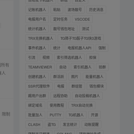
记账机器人
粘贴
波场靓号
历史消息
电报用户名
定时任务
VSCODE
统计机器人
靓号钱包地址
测试
TRX兑换机器人
TG筛子TG骰子TG快3游戏
事件机器人
统计
电报机器人API
强制
引流
视频
索引筛选机器人
担保
制所有
TEAMVIEWER
自动
索引机器人
验群
器人
创建机器人
群活跃
图片
能量机器人
SSR代理软件
电报
群组管
钱包模块
踢用户出群
远程协助
自动投稿机器人
绑定域名
使用教程
TRX自动兑换
；限制
批量加人
PUTTY
TG机器人
开源
CLASH
盗TG
发言统计
动账提醒
强制关注频道
GOLANG
钱包地址生成