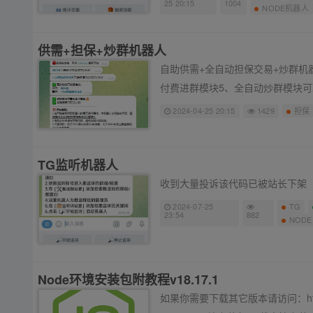
25 20:15
1004
NODE机器人
供需+担保+炒群机器人
自助供需+全自动担保交易+炒群机
付费进群模块5、全自动炒群模块可联系
2024-04-25 20:15
1429
担保
TG监听机器人
收到大量投诉该代码已被站长下架
2024-07-25
TG
23:54
882
NODE
Node环境安装包附教程v18.17.1
如果你需要下载其它版本请访问：https://no