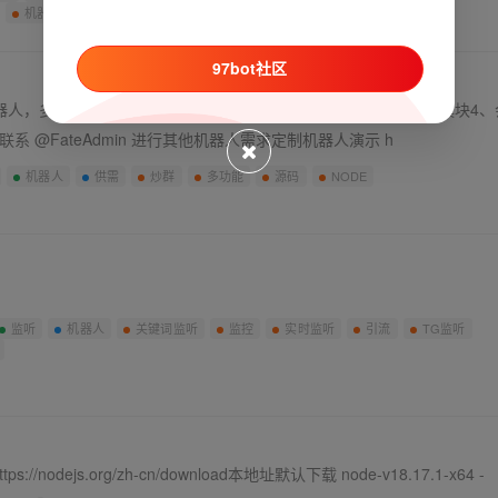
机器人源码
定时广告
禁言
群发
97bot社区
器人，多合一版本1、自助供需模块2、自动担保模块3、用户广播模块4、
 @FateAdmin 进行其他机器人需求定制机器人演示 h
机器人
供需
炒群
多功能
源码
NODE
监听
机器人
关键词监听
监控
实时监听
引流
TG监听
dejs.org/zh-cn/download本地址默认下载 node-v18.17.1-x64 -