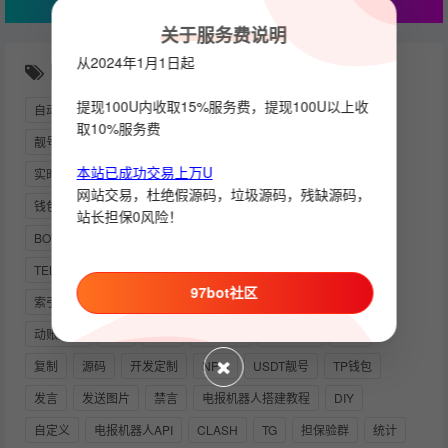
关于服务费说明
从2024年1月1日起
随机推荐
提现100U内收取15%服务费，提现100U以上收
自动炒群
想做推广变现，却找不到靠谱圈子？
可运营
取10%服务费
靓号钱包地址
波场官方
小程序
监听
PYTHON下载
本站已成功交易上万U
实时监听
USDT
使用教程
按钮回调
GOLANG
网站交易，杜绝假源码，垃圾源码，残缺源码，
钱包地址生成
记账机器人
自动发卡机器人
HOOK消息
站长担保0风险！
BOT
NODE
会员
TG监听
NORMAL
TUTORIAL
TELEGRAM网页版
炒群
888号码
运营版本
97bot社区
索引机器人
TRX自动兑换
事件机器人
支付系
粘贴
动账提醒
123
扫雷
APIKEY
钱包模块
交易
复制
源码
开发定制
NPM
USDT靓号
TP钱包
发言
发送图片
禁言
电报机器人搭建教程
DIY
自定义
电报机器人API
CLASH
TG
担保验群
统计