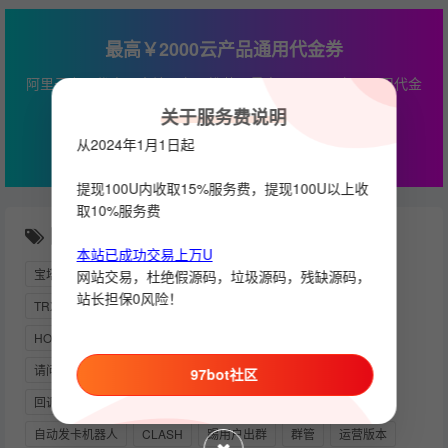
最高￥2000云产品通用代金券
阿里云专属优惠，本站服务器推荐，最高￥2000云产品通用代金
券
关于服务费说明
立即查看
从2024年1月1日起
提现100U内收取15%服务费，提现100U以上收
取10%服务费
随机推荐
本站已成功交易上万U
宝塔
TG
电报
APIKEY
快三
粘贴
TEST
网站交易，杜绝假源码，垃圾源码，残缺源码，
站长担保0风险！
TRX兑换机器人
PY下载
会员
禁言
搜索
HOOK消息
监控靓号
数据库增删改查
定时发消息
请问下协议好是如何弄的啊
BOT
炒群
群管机器人
97bot社区
回调消息
群活跃机器人
关键词监听
授权
自动发卡机器人
CLASH
踢用户出群
群管
运营版本