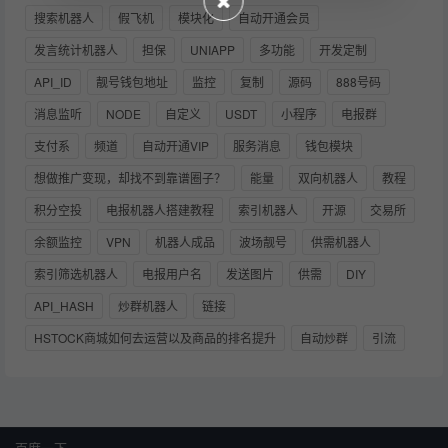
搜索机器人
假飞机
模块化
自动开通会员
发言统计机器人
担保
UNIAPP
多功能
开发定制
API_ID
靓号钱包地址
监控
复制
源码
888号码
消息监听
NODE
自定义
USDT
小程序
电报群
支付系
频道
自动开通VIP
服务消息
钱包模块
想做推广变现，却找不到靠谱圈子？
能量
双向机器人
教程
积分空投
电报机器人搭建教程
索引机器人
开源
交易所
余额监控
VPN
机器人成品
波场靓号
供需机器人
索引筛选机器人
电报用户名
发送图片
供需
DIY
API_HASH
炒群机器人
链接
HSTOCK商城如何去运营以及商品的排名提升
自动炒群
引流
百度一下