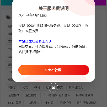
关于服务费说明
从2024年1月1日起
随机推荐
提现100U内收取15%服务费，提现100U以上收
模块机器人搭建教程
请问下协议好是如何弄的啊
UNIAPP
取10%服务费
模块化
源码
钱包交易机器人游戏机器人
监听
本站已成功交易上万U
索引机器人
群发言
PY下载
炒群机器人
网站交易，杜绝假源码，垃圾源码，残缺源码，
TG筛子TG骰子TG快3游戏
出款
群活跃
电报群
搜索
站长担保0风险！
机器人成品
机器人部署教程
TRX兑换机器人
TP钱包
统计
群管机器人
快三
群发
视频
NODE机器人
97bot社区
TUTORIAL
RABBITMQ
OKPAY
PYTHON下载
供需机器人
交易
模块化机器人
宝塔
盗U
粘贴
可运营
扫雷
VPN
担保
中文
能量机器人
远程协助
监控靓号
USDT扫雷红包机器人
自动开通会员
USDT靓号
TG机器人
支付系
定时任务
索引筛选机器人