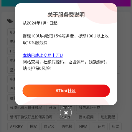
关于服务费说明
随机推荐
从2024年1月1日起
机器人API
群管机器人
钱包交易机器人游戏机器人
发言
提现100U内收取15%服务费，提现100U以上收
电报机器人API
LINUX
进退群消息
TRONGRID
取10%服务费
HOOK消息
TG监听
监控
PY下载
TUTORIAL
本站已成功交易上万U
电报VIP
交易
担保
自动开通会员
出款
TG
网站交易，杜绝假源码，垃圾源码，残缺源码，
站长担保0风险！
盗电报号
TG筛子TG骰子TG快3游戏
炒群机器人
绑定域名
电报开发者
积分空投
服务消息
自动发卡机器人
自动开通VIP
TEAMVIEWER
自助
索引机器人
频道
97bot社区
群组
踢用户出群
TELEGRAM会员
强制
多功能
模块机器人搭建教程
开源
TEST
钱包地址生成
请问下协议好是如何弄的啊
CLASH
假TG官网
动账提醒
APIKEY
授权
自定义
假电报
NPM
可运营
扫雷