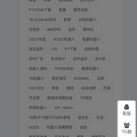
PYTHON下载
能量
服务消息
TELEGRAM会员
复制
记账机器人
交易所
888号码
监听
模块化
USDT充值
NODE机器人
能量机器人
消息监听
123
PY下载
自助供需
定时广告
发言统计
实时监听
支付系
机器人源码
TRONGRID
搜索机器人
TG机器人
绑定域名
NORMAL
出款
VSCODE
群发
群组
自动炒群
开源
可运营
数据库增删改查
TP钱包
供需机器人
API_HASH
客服
TG筛子TG骰子TG快3游戏
语言包
引流
NODE
机器人部署教程
自助
TG群
电报开发者
四方支付
搜索
波场官方