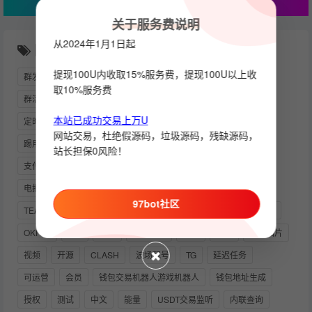
关于服务费说明
从2024年1月1日起
随机推荐
提现100U内收取15%服务费，提现100U以上收
群发言
机器人源码
支付系
机器人部署教程
取10%服务费
群活跃机器人
电报机器人搭建教程
TELEGRAM网页版
本站已成功交易上万U
定时任务
创建机器人
TRX自动兑换
数据库增删改查
网站交易，杜绝假源码，垃圾源码，残缺源码，
踢用户出群
批量加人
电报机器人API
实时监听
站长担保0风险！
支付系统源码
动账提醒
历史消息
NODE
语言包
电报VIP
TRONGRID
电报用户名
定时广告
USDT
97bot社区
TEAMVIEWER
关键词监听
TG监听
教程
RABBITMQ
OKPAY
123
监听
四方支付
禁言
群发
发送图片
视频
开源
CLASH
波场靓号
TG
延迟任务
可运营
会员
钱包交易机器人游戏机器人
钱包地址生成
授权
测试
中文
能量
USDT交易监听
内联查询