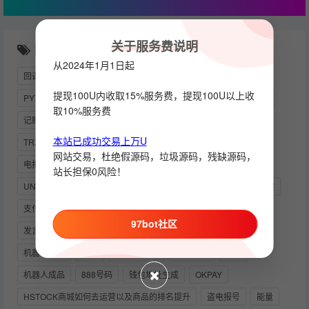
关于服务费说明
随机推荐
从2024年1月1日起
回调消息
扫雷
USDT靓号
TELEGRAM网页版
监控
提现100U内收取15%服务费，提现100U以上收
PYTHON
自助供需
TEST
索引筛选机器人
四方支付
取10%服务费
记账机器人
靓号钱包地址
钱包模块
按钮回调
粘贴
本站已成功交易上万U
TRX兑换机器人
授权
USDT充值
小程序
网站交易，杜绝假源码，垃圾源码，残缺源码，
电报机器人搭建教程
想做推广变现，却找不到靠谱圈子？
站长担保0风险！
UNIAPP
电报开发者
USDT
NODE
会员
余额监控
支付系
假飞机
自定义
RABBITMQ
实时监听
97bot社区
发言统计机器人
强制关注频道
交易
CLASH
机器人源码
强制
TRONGRID
积分空投
VPN
机器人成品
888号码
钱包地址生成
OKPAY
HSTOCK商城如何去运营以及商品的排名提升
盗电报号
能量