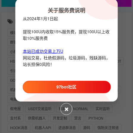
关于服务费说明
从2024年1月1日起
随机推荐
提现100U内收取15%服务费，提现100U以上收
模块化
群活跃机器人
交易所
PY下载
营销助手
取10%服务费
群管机器人
能量
监控
TRX兑换机器人
宝塔
盗U
本站已成功交易上万U
小程序
TG监听
搜索机器人
担保
网站交易，杜绝假源码，垃圾源码，残缺源码，
HSTOCK商城如何去运营以及商品的排名提升
关键词监听
BOT
站长担保0风险！
引流
群发言
靓号生成
按钮回调
电报开发者
GOLANG
运营版本
TRONGRID
事件机器人
97bot社区
机器人源码
群组管
API_HASH
CLASH
自动开通会员
电报VIP
TP钱包
快三
PUTTY
RABBITMQ
群组
假电报
USDT交易监听
粘贴
NORMAL
实时监听
支付系
供需机器人
开发定制
禁言
PYTHON
HOOK消息
机器人API
进退群消息
源码
强制关注频道