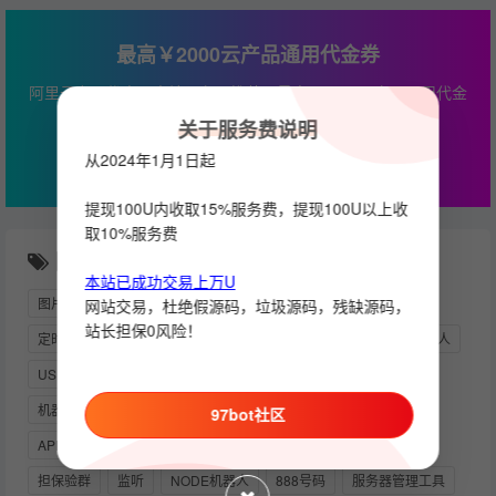
最高￥2000云产品通用代金券
阿里云专属优惠，本站服务器推荐，最高￥2000云产品通用代金
券
关于服务费说明
立即查看
从2024年1月1日起
提现100U内收取15%服务费，提现100U以上收
取10%服务费
随机推荐
本站已成功交易上万U
图片
运营版本
回调消息
开源
OKPAY
开发定制
网站交易，杜绝假源码，垃圾源码，残缺源码，
站长担保0风险！
定时任务
机器人部署教程
VPN
教程
搜索
批量加人
USDT充值
余额监控
索引筛选机器人
四方支付
机器人成品
强制关注频道
能量机器人
电报群
97bot社区
API_HASH
历史消息
频道
TELEGRAM会员
NPM
担保验群
监听
NODE机器人
888号码
服务器管理工具