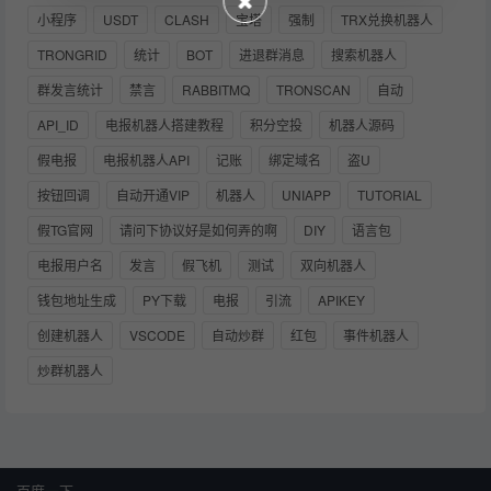
小程序
USDT
CLASH
宝塔
强制
TRX兑换机器人
TRONGRID
统计
BOT
进退群消息
搜索机器人
群发言统计
禁言
RABBITMQ
TRONSCAN
自动
API_ID
电报机器人搭建教程
积分空投
机器人源码
假电报
电报机器人API
记账
绑定域名
盗U
按钮回调
自动开通VIP
机器人
UNIAPP
TUTORIAL
假TG官网
请问下协议好是如何弄的啊
DIY
语言包
电报用户名
发言
假飞机
测试
双向机器人
钱包地址生成
PY下载
电报
引流
APIKEY
创建机器人
VSCODE
自动炒群
红包
事件机器人
炒群机器人
百度一下