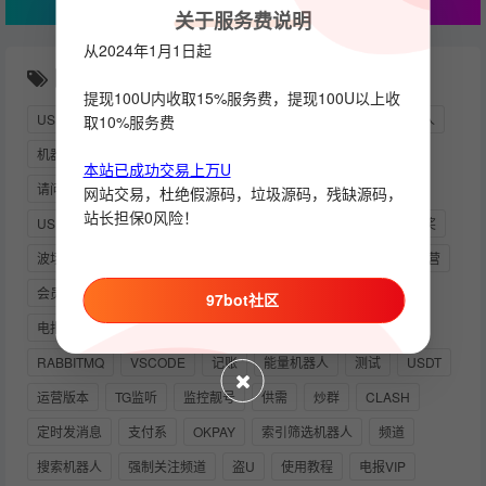
关于服务费说明
从2024年1月1日起
随机推荐
提现100U内收取15%服务费，提现100U以上收
USDT交易监听
强制
自助
监听
引流
NODE机器人
取10%服务费
机器人部署教程
群发言
NORMAL
本站已成功交易上万U
请问下协议好是如何弄的啊
自定义
事件机器人
链接
网站交易，杜绝假源码，垃圾源码，残缺源码，
站长担保0风险！
USDT靓号
快三
支付系统源码
自助供需
统计
抽奖
波场官方
双向机器人
发言统计机器人
回调消息
可运营
会员
授权
关键词监听
炒群机器人
电报开发者
97bot社区
电报群
创建机器人
踢用户出群
机器人源码
中文
RABBITMQ
VSCODE
记账
能量机器人
测试
USDT
运营版本
TG监听
监控靓号
供需
炒群
CLASH
定时发消息
支付系
OKPAY
索引筛选机器人
频道
搜索机器人
强制关注频道
盗U
使用教程
电报VIP