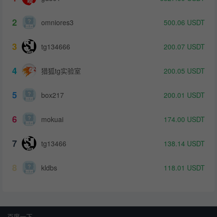
2
omniores3
500.06
USDT
3
tg134666
200.07
USDT
4
猎狐tg实验室
200.05
USDT
5
box217
200.01
USDT
6
mokuai
174.00
USDT
7
tg13466
138.14
USDT
8
kldbs
118.01
USDT
百度一下