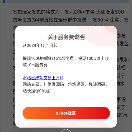
发包玩家发包的格式为：发+金额+雷号 比如要发50U
雷号设置为4则直接在娱乐群中发送 ：发50-4 注意：发
包时 发包玩家账户余额必须要大于要发的金额
抢包玩家抢包的方式为：直接点击领取按钮就可以参与
关于服务费说明
抢包 注意：抢包时 抢包玩家账户余额必须要是抢的发包
从2024年1月1日起
金额的1.8倍 这个后台可以进行修改
提现100U内收取15%服务费，提现100U以上收
中雷规则 ： 抢包玩家抢到红包金额最后一位数字如果和
取10%服务费
发包玩家设定的雷值相同 则 判断为中雷 抢包玩家就相
当于输了 需要向发包玩家赔付1.8倍 发包玩家就相当于
本站已成功交易上万U
赢了 发包玩家赢的金额基础上，平台会抽取5%的抽水
网站交易，杜绝假源码，垃圾源码，残缺源码，
站长担保0风险！
费用
抢包玩家抢到红包金额最后一位数字如果和发包玩家设
定的雷值不同 则 判断为未中雷 抢包玩家就相当于赢了
97bot社区
抢包玩家白领取【赢了】的金额基础上，平台会抽取5%
的抽水费用 发包玩家就相当于输了