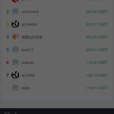
2
omniores3
500.06
USDT
3
tg134666
200.07
USDT
4
猎狐tg实验室
200.05
USDT
5
box217
200.01
USDT
6
mokuai
174.00
USDT
7
tg13466
138.14
USDT
8
kldbs
118.01
USDT
百度一下