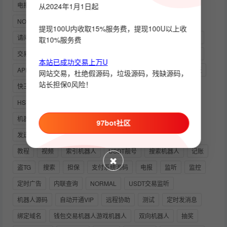
电报VIP
自动发卡机器人
CLASH
小程序
余额监控
从2024年1月1日起
NODE
中文
TEAMVIEWER
多功能
提现100U内收取15%服务费，提现100U以上收
请问下协议好是如何弄的啊
禁言
回调消息
强制关注频道
取10%服务费
交易
红包
群发
TRX自动兑换
波场官方
开发定制
本站已成功交易上万U
API_ID
模块化
进退群消息
USDT
TELEGRAM网页版
网站交易，杜绝假源码，垃圾源码，残缺源码，
站长担保0风险！
快三
群发言
数据库增删改查
假飞机
HSTOCK商城如何去运营以及商品的排名提升
能量
OKPAY
机器人部署教程
USDT扫雷红包机器人
源码
自定义
97bot社区
发送图片
API_HASH
运营版本
TUTORIAL
统计
教程
视频
索引机器人
USDT靓号
搜索机器人
记账
盗TG
搜索
担保
支付系统源码
电报
监听
监控
定时广告
内联查询
NORMAL
USDT交易监听
机器人源码
自动开通VIP
远程协助
测试
定时发消息
绑定域名
钱包交易机器人游戏机器人
双向机器人
抽奖