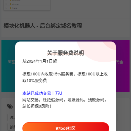
模块化机器人 - 后台绑定域名教程
最高￥2000云产品通用代金券
关于服务费说明
从2024年1月1日起
阿里云专属优惠，本站服务器推荐，最高￥2000云产品通用代金
券
提现100U内收取15%服务费，提现100U以上收
立即查看
取10%服务费
本站已成功交易上万U
网站交易，杜绝假源码，垃圾源码，残缺源码，
随机推荐
站长担保0风险！
波场官方
请问下协议好是如何弄的啊
统计
视频
快三
抽奖
TEST
远程协助
能量机器人
验群
97bot社区