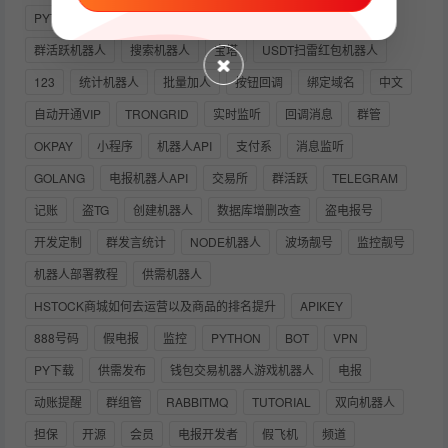
PYTHON下载
四方支付
多功能
记账机器人
群活跃机器人
搜索机器人
宝塔
USDT扫雷红包机器人
123
统计机器人
批量加人
按钮回调
绑定域名
中文
自动开通VIP
TRONGRID
实时监听
回调消息
群管
OKPAY
小程序
机器人API
支付系
消息监听
GOLANG
电报机器人API
交易所
群活跃
TELEGRAM
记账
盗TG
创建机器人
数据库增删改查
盗电报号
开发定制
群发言统计
NODE机器人
波场靓号
监控靓号
机器人部署教程
供需机器人
HSTOCK商城如何去运营以及商品的排名提升
APIKEY
888号码
假电报
监控
PYTHON
BOT
VPN
PY下载
供需发布
钱包交易机器人游戏机器人
电报
动账提醒
群组管
RABBITMQ
TUTORIAL
双向机器人
担保
开源
会员
电报开发者
假飞机
频道