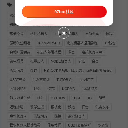
随机推荐
97bot社区
验群
假飞机
群管机器人
自动开通VIP
供需
机器人API
按钮回调
NODE
索引机器人
CLASH
积分空投
统计机器人
TRX兑换机器人
自助供需
教程
强制关注频道
TEAMVIEWER
电报机器人搭建教程
TP钱包
自动开通会员
机器人部署教程
发言
电报机器人API
盗电报号
批量加人
NODE机器人
记账
会员
历史消息
炒群
HSTOCK商城如何去运营以及商品的排名提升
USDT充值
群发言统计
TUTORIAL
定时广告
关键词监听
担保
盗TG
NORMAL
余额监控
钱包地址生成
统计
PYTHON
TEST
TG
群管
远程协助
靓号生成
模块化
频道
扫雷
供需发布
事件机器人
发送图片
链接
搜索机器人
模块机器人搭建教程
使用教程
USDT交易监听
多功能