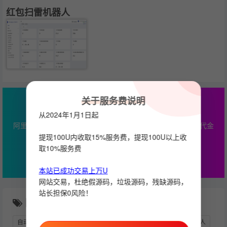
红包扫雷机器人
关于服务费说明
最高￥2000云产品通用代金券
从2024年1月1日起
阿里云专属优惠，本站服务器推荐，最高￥2000云产品通用代金
券
提现100U内收取15%服务费，提现100U以上收
取10%服务费
立即查看
本站已成功交易上万U
网站交易，杜绝假源码，垃圾源码，残缺源码，
站长担保0风险！
随机推荐
自动开通会员
想做推广变现，却找不到靠谱圈子？
抽奖机器人