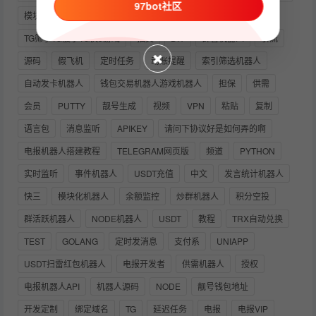
97bot社区
模块机器人搭建教程
OKPAY
强制
红包
TG筛子TG骰子TG快3游戏
抽奖
DIY
群管机器人
引流
源码
假飞机
定时任务
动账提醒
索引筛选机器人
自动发卡机器人
钱包交易机器人游戏机器人
担保
供需
会员
PUTTY
靓号生成
视频
VPN
粘贴
复制
语言包
消息监听
APIKEY
请问下协议好是如何弄的啊
电报机器人搭建教程
TELEGRAM网页版
频道
PYTHON
实时监听
事件机器人
USDT充值
中文
发言统计机器人
快三
模块化机器人
余额监控
炒群机器人
积分空投
群活跃机器人
NODE机器人
USDT
教程
TRX自动兑换
TEST
GOLANG
定时发消息
支付系
UNIAPP
USDT扫雷红包机器人
电报开发者
供需机器人
授权
电报机器人API
机器人源码
NODE
靓号钱包地址
开发定制
绑定域名
TG
延迟任务
电报
电报VIP