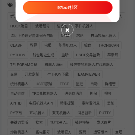
随机推荐
97bot社区
群活跃机器人
链接
积分空投
引流
测试
搜索机器人
HOOK消息
波场靓号
语言包
事件机器人
请问下协议好是如何弄的啊
NPM
粘贴
自动投稿机器人
CLASH
教程
电报
能量机器人
验群
TRONSCAN
PYTHON
钱包地址生成
监听
USDT交易监听
群活跃
TELEGRAM会员
机器人源码
钱包交易机器人游戏机器人
交易
开发定制
PYTHON下载
TEAMVIEWER
统计机器人
USDT靓号
TEST
监控
自动
群组管
自动炒群
TRX兑换机器人
进退群消息
担保
视频
API_ID
电报机器人API
动账提醒
定时发消息
复制
PY下载
TG机器人
双向机器人
消息监听
PUTTY
关键词监听
搜索
TUTORIAL
钱包模块
发送图片
炒群机器人
盗电报号
波场官方
源码
运营版本
宝塔