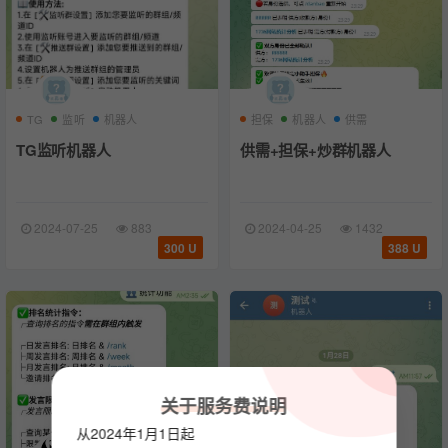
TG
监听
机器人
担保
机器人
供需
TG监听机器人
供需+担保+炒群机器人
2024-07-25
883
2024-04-25
1432
300 U
388 U
关于服务费说明
从2024年1月1日起