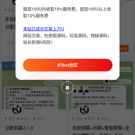
提现100U内收取15%服务费，提现100U以上收
群管
机器人
抽奖
炒群
机器人
炒群机器人
取10%服务费
多功能群管机器人（抽奖/积
自动炒群机器人
分版）
本站已成功交易上万U
网站交易，杜绝假源码，垃圾源码，残缺源码，
站长担保0风险！
2024-04-25
1009
2024-02-02
1131
200 U
400 U
97bot社区
记账
机器人
记账机器人
自动
群管
机器人
记账机器人1.0
自助供需+炒群+智能群管+全