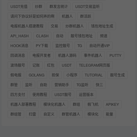
USDT充值
炒群
群发言统计
USDT交易监听
请问下协议好是如何弄的啊
机器人
群活跃
电报机器人搭建教程
交易
炒群机器人
钱包地址生成
API_HASH
CLASH
自动
靓号钱包地址
频道
HOOK消息
PY下载
监控靓号
TG
自动开通VIP
回调消息
电报开发者
机器人源码
事件机器人
PUTTY
波场靓号
记账
红包
USDT
TELEGRAM网页版
假电报
GOLANG
担保
小程序
TUTORIAL
靓号生成
群管
监听
自助
营销助手
TG监听
快三
四方支付
使用教程
USDT靓号
运营版本
机器人部署教程
模块化机器人
群组
假飞机
APIKEY
群组管
扫雷
自定义
群管机器人
模块化
能量