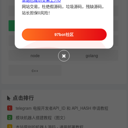
本站已成功交易上万U
网站交易，杜绝假源码，垃圾源码，残缺源码，
所有
模块机器人开发教程
站长担保0风险！
api分享使用教程
其它教程
97bot社区
php
python
node
golang
c++
点击排行
1
telegram 电报开发者API_ID 和 API_HASH 申请教程
2
模块机器人搭建教程（图文）
3
本站原创的机器人源码 - 通用部署教程