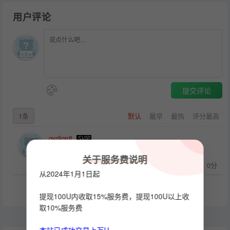
用户评论
提交评论
1
条
默认
最早
最热
评分最高
gvdigrdt
1
关于服务费说明
回复(0)
支持(
0
)
反对(
0
)
评分：0分
2024-04-02
从2024年1月1日起
提现100U内收取15%服务费，提现100U以上收
取10%服务费