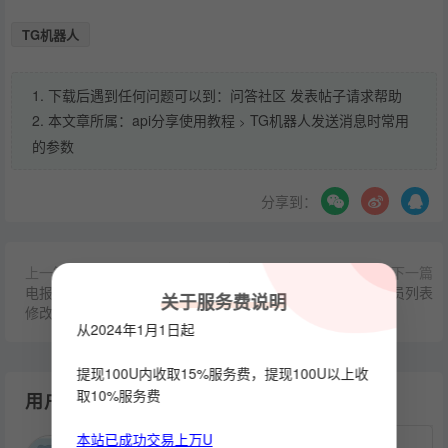
TG机器人
1. 下载后遇到任何问题可以到：问答社区 发表帖子请求帮助
2. 本文章所属：
api分享使用教程
TG机器人发送消息时常用
>
的参数
分享到：
上一篇
下一篇
电报机器人开发-将默认的菜单
TG机器人查询群管理员列表
关于服务费说明
修改为小程序web_app
从2024年1月1日起
提现100U内收取15%服务费，提现100U以上收
取10%服务费
用户评论
本站已成功交易上万U