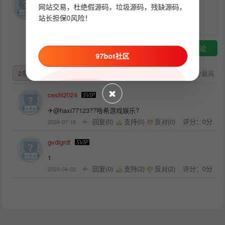
网站交易，杜绝假源码，垃圾源码，残缺源码，
站长担保0风险！
提交评论
97bot社区
2
条
默认
最早
最热
评分最高
ceshi2024
✈@haxi77123??哈希游戏娱乐?
回复(0)
支持(
0
)
反对(
0
)
评分：0分
2024-07-19
gvdigrdt
1
回复(0)
支持(
2
)
反对(
2
)
评分：0分
2024-04-02