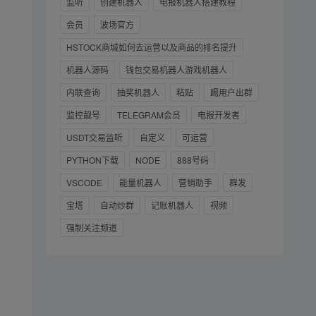
监听
创建机器人
电报机器人搭建教程
会员
波场官方
HSTOCK商城如何去运营以及商品的排名提升
机器人源码
钱包交易机器人游戏机器人
内联查询
抽奖机器人
粘贴
踢用户出群
监控靓号
TELEGRAM会员
电报开发者
USDT交易监听
自定义
可运营
PYTHON下载
NODE
888号码
VSCODE
能量机器人
营销助手
群发
宝塔
自动炒群
记账机器人
视频
强制关注频道