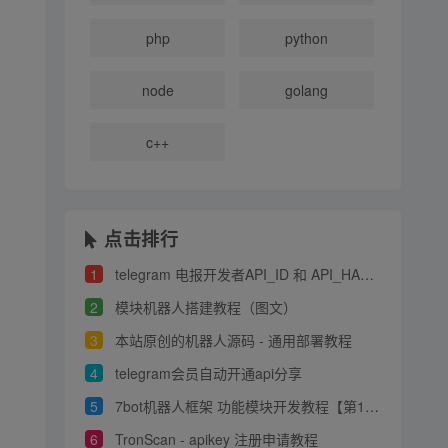
php
python
node
golang
c++
点击排行
1
telegram 电报开发者API_ID 和 API_HASH 申请教程
2
模块机器人搭建教程（图文）
3
本站原创的机器人源码 - 通用部署教程
4
telegram会员自动开通api分享
5
7bot机器人框架 功能模块开发教程【第1章】
6
TronScan - apikey 注册申请教程