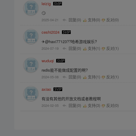
leizig
🙄
回复(0)
支持(
0
)
反对(
0
)
2025-04-21
ceshi2024
✈@haxi77123??哈希游戏娱乐?
回复(0)
支持(
1
)
反对(
1
)
2024-07-19
wuduqi
redis能不能做成配置的啊?
回复(0)
支持(
1
)
反对(
1
)
2024-05-08
axiao
有没有其他的开放文档或者教程啊
回复(0)
支持(
3
)
反对(
0
)
2024-02-05