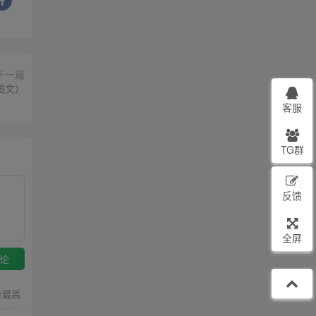
下一篇
图文）
客服
TG群
反馈
全屏
论
分最高