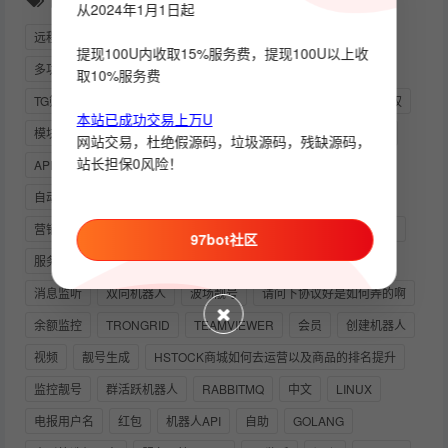
从2024年1月1日起
远程协助
验群
复制
索引机器人
假飞机
NPM
提现100U内收取15%服务费，提现100U以上收
多功能
宝塔
发言
实时监听
TG
自动发卡机器人
取10%服务费
TG筛子TG骰子TG快3游戏
USDT交易监听
USDT充值
授权
本站已成功交易上万U
模块化
API_HASH
电报机器人API
模块机器人搭建教程
网站交易，杜绝假源码，垃圾源码，残缺源码，
站长担保0风险！
APIKEY
支付系统源码
机器人成品
OKPAY
小程序
自动
语言包
供需
统计
定时广告
粘贴
测试
营销助手
PYTHON
机器人
积分空投
电报群
VPN
97bot社区
服务消息
强制
能量机器人
开源
机器人部署教程
消息监听
双向机器人
波场靓号
请问下协议好是如何弄的啊
余额监控
TRONGRID
TEAMVIEWER
会员
创建机器人
视频
靓号生成
HSTOCK商城如何去运营以及商品的排名提升
监控靓号
群活跃机器人
RABBITMQ
中文
LINUX
电报用户名
红包
机器人API
自助
GOLANG