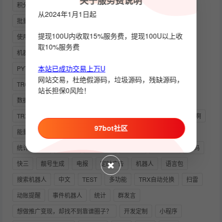
关于服务费说明
积分空投
延迟任务
群管机器人
消息监听
USDT充值
从2024年1月1日起
批量加人
担保验群
RABBITMQ
远程协助
复制
提现100U内收取15%服务费，提现100U以上收
使用教程
电报机器人搭建教程
定时发消息
电报群
取10%服务费
机器人源码
机器人部署教程
群活跃
钱包模块
NPM
本站已成功交易上万U
PYTHON
模块化机器人
历史消息
监听
自动
网站交易，杜绝假源码，垃圾源码，残缺源码，
TRONGRID
电报用户名
TG
供需机器人
站长担保0风险！
数据库增删改查
TELEGRAM
USDT扫雷红包机器人
TRX兑换机器人
发言统计
图片
请问下协议好是如何弄的啊
97bot社区
能量机器人
HSTOCK商城如何去运营以及商品的排名提升
统计机器人
LINUX
波场靓号
假电报
888号码
源码
快三
靓号生成
电报
定时广告
机器人
语言包
搜索机器人
中文
TEST
多功能
TRX自动兑换
扫雷
动账提醒
事件机器人
统计
群发言
想做推广变现，却找不到靠谱圈子？
开发定制
小程序