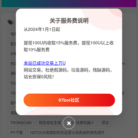
关于服务费说明
随机推荐
从2024年1月1日起
电报开发者
123
担保
消息监听
发送图片
DIY
提现100U内收取15%服务费，提现100U以上收
能量
TP钱包
TELEGRAM
监听
四方支付
取10%服务费
炒群机器人
担保验群
模块机器人搭建教程
PYTHON下载
本站已成功交易上万U
自定义
LINUX
PUTTY
自助
USDT充值
API_HASH
网站交易，杜绝假源码，垃圾源码，残缺源码，
源码
VSCODE
UNIAPP
群活跃
站长担保0风险！
TG筛子TG骰子TG快3游戏
USDT交易监听
自动投稿机器人
TELEGRAM网页版
TRONGRID
实时监听
数据库增删改查
97bot社区
靓号生成
绑定域名
供需
教程
假TG官网
搜索机器人
HOOK消息
强制
靓号钱包地址
供需发布
TRONSCAN
钱包地址生成
TRX兑换机器人
禁言
PY下载
HSTOCK商城如何去运营以及商品的排名提升