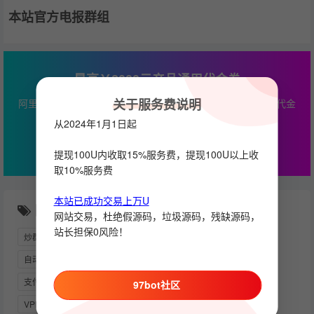
本站官方电报群组
最高￥2000云产品通用代金券
关于服务费说明
阿里云专属优惠，本站服务器推荐，最高￥2000云产品通用代金
券
从2024年1月1日起
立即查看
提现100U内收取15%服务费，提现100U以上收
取10%服务费
本站已成功交易上万U
随机推荐
网站交易，杜绝假源码，垃圾源码，残缺源码，
站长担保0风险！
炒群
营销助手
电报开发者
钱包交易机器人游戏机器人
自动炒群
创建机器人
TEAMVIEWER
888号码
支付系统源码
中文
搜索机器人
钱包模块
NODE
97bot社区
VPN
HSTOCK商城如何去运营以及商品的排名提升
能量