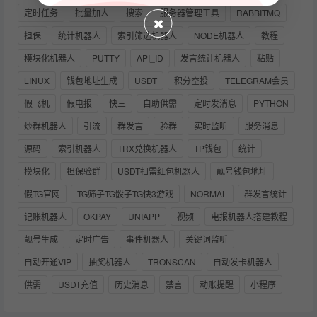
定时任务
批量加人
搜索
服务器管理工具
RABBITMQ
担保
统计机器人
索引筛选机器人
NODE机器人
教程
模块化机器人
PUTTY
API_ID
发言统计机器人
粘贴
LINUX
钱包地址生成
USDT
积分空投
TELEGRAM会员
假飞机
假电报
快三
自助供需
定时发消息
PYTHON
炒群机器人
引流
群发言
验群
实时监听
服务消息
源码
索引机器人
TRX兑换机器人
TP钱包
统计
模块化
担保验群
USDT扫雷红包机器人
靓号钱包地址
假TG官网
TG筛子TG骰子TG快3游戏
NORMAL
群发言统计
记账机器人
OKPAY
UNIAPP
视频
电报机器人搭建教程
靓号生成
定时广告
事件机器人
关键词监听
自动开通VIP
抽奖机器人
TRONSCAN
自动发卡机器人
供需
USDT充值
历史消息
禁言
动账提醒
小程序