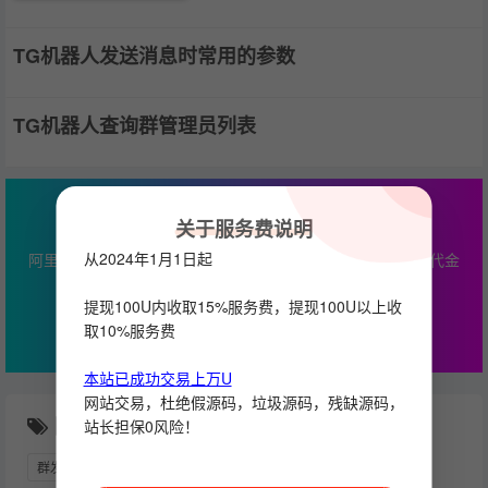
TG机器人发送消息时常用的参数
TG机器人查询群管理员列表
最高￥2000云产品通用代金券
关于服务费说明
从2024年1月1日起
阿里云专属优惠，本站服务器推荐，最高￥2000云产品通用代金
券
提现100U内收取15%服务费，提现100U以上收
立即查看
取10%服务费
本站已成功交易上万U
网站交易，杜绝假源码，垃圾源码，残缺源码，
随机推荐
站长担保0风险！
群发言
TELEGRAM网页版
引流
钱包模块
源码