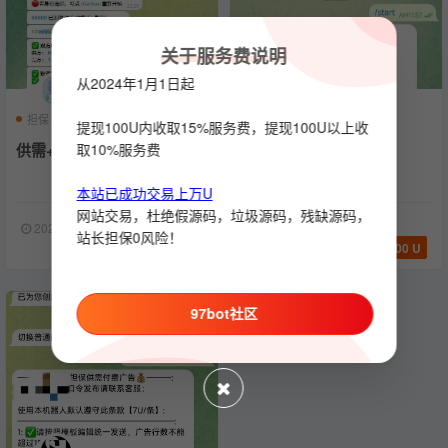
关于服务费说明
从2024年1月1日起
担保
机器人
供需
炒群
机器人
炒群机器人
提现100U内收取15%服务费，提现100U以上收
供需+担保+炒群机器人
取10%服务费
自动炒群机器人
本站已成功交易上万U
网站交易，杜绝假源码，垃圾源码，残缺源码，
2024-04-25
1429
2024-02-02
1130
站长担保0风险！
388 U
400 U
97bot社区