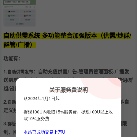
自助供需系统 多功能整合加强版本（供需/炒群/
群管/广播）
功能有：
1.
：自助充值供需广告-管理员管理面板-广播发
自助供需发布
送到群组/频道/每个用户-修改广告价格/token/客服/违禁词/群
组/设置会员广告/设置会员群组
关于服务费说明
从2024年1月1日起
2.
：机器人炒群不封号，自动炒群-循环炒群-自
自动炒群功能
定义炒群内容-自定义炒群时间-无需管理权限自动炒群；
提现100U内收取15%服务费，提现100U以上收
取10%服务费
3.
：自定义用户发送消息字数限制-敏感词限
群管机器人功能
制、图片/视频/链接限制，一键添加机器人到群组；
本站已成功交易上万U