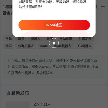
网站交易，杜绝假源码，垃圾源码，残缺源码，
4.
：自定义图文/文件/视频一键推送到群组，一
站长担保0风险！
管理员广播功能
键查询群组ID
97bot社区
自动
群管
机器人
供需
自助供需
供需发布
炒群
炒群机器人
node
node机器人
TG机器人
1. 下载后遇到任何问题可以到：问答社区 发表帖子请求帮助
2. 本文章所属：
机器人源码
自助供需+炒群+智能群管+全局
>
广播四合一机器人-多功能版本
最新发布
钱包机器人