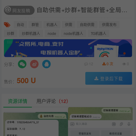
自助供需+炒群+智能群管+全局广播四合一机器人-多功能版本
网友投稿
自动
群管
机器人
供需
自助供需
供需发布
炒群
炒群机器人
node
node机器人
TG机器人
分享：
12
0 次
0
500 U
登录后下载
售价：
资源详情
用户评论
（12）