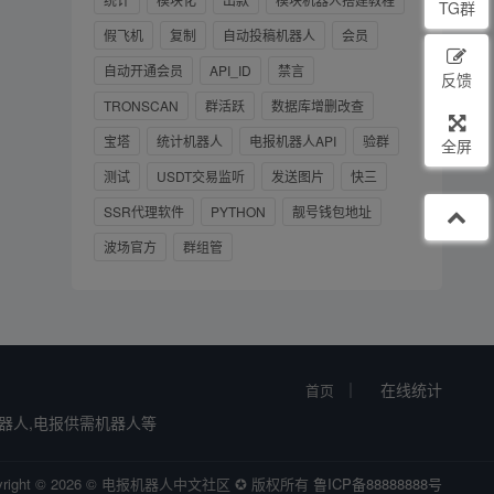
TG群
假飞机
复制
自动投稿机器人
会员
自动开通会员
API_ID
禁言
反馈
TRONSCAN
群活跃
数据库增删改查
宝塔
统计机器人
电报机器人API
验群
全屏
测试
USDT交易监听
发送图片
快三
SSR代理软件
PYTHON
靓号钱包地址
波场官方
群组管
｜
在线统计
首页
机器人,电报供需机器人等
yright © 2026 © 电报机器人中文社区 ✪ 版权所有
鲁ICP备88888888号