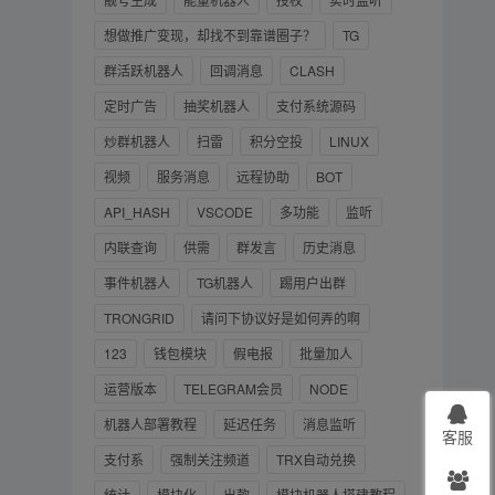
想做推广变现，却找不到靠谱圈子？
TG
群活跃机器人
回调消息
CLASH
定时广告
抽奖机器人
支付系统源码
炒群机器人
扫雷
积分空投
LINUX
视频
服务消息
远程协助
BOT
API_HASH
VSCODE
多功能
监听
内联查询
供需
群发言
历史消息
事件机器人
TG机器人
踢用户出群
TRONGRID
请问下协议好是如何弄的啊
123
钱包模块
假电报
批量加人
运营版本
TELEGRAM会员
NODE
机器人部署教程
延迟任务
消息监听
客服
支付系
强制关注频道
TRX自动兑换
统计
模块化
出款
模块机器人搭建教程