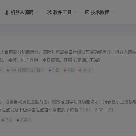
机器人源码
软件工具
技术教程
以下是机器人目前部分功能简介，实际功能需要自行测试前端功能简介：机器人前
玩法，余额，推广查询，今日报表。客服 它是通过TG的
人
USDT扫雷红包机器人
扫雷
红包
USDT
包、设置自动发包金额范围，雷数范围等功能功能说明：报表显示上级抽
以及下级中雷返点自动提取豹子和顺子2.22，3.33,1.23
扫雷
机器人