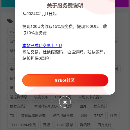
关于服务费说明
从2024年1月1日起
随机推荐
提现100U内收取15%服务费，提现100U以上收
PY下载
使用教程
历史消息
动账提醒
交易
取10%服务费
波场靓号
事件机器人
API_ID
多功能
OKPAY
NPM
本站已成功交易上万U
机器人源码
自动
自助
123
按钮回调
发送图片
网站交易，杜绝假源码，垃圾源码，残缺源码，
站长担保0风险！
TG筛子TG骰子TG快3游戏
引流
电报开发者
可运营
电报群
抽奖机器人
VPN
测试
索引机器人
消息监听
靓号生成
GOLANG
营销助手
自助供需
钱包模块
97bot社区
链接
UNIAPP
PYTHON
快三
SSR代理软件
进退群消息
供需发布
USDT充值
自动发卡机器人
群发言统计
索引筛选机器人
扫雷
图片
发言统计
TG
数据库增删改查
钱包地址生成
记账
TEST
红包
TELEGRAM会员
开源
USDT靓号
群活跃
四方支付