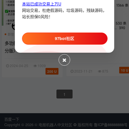
本站已成功交易上万U
网站交易，杜绝假源码，垃圾源码，残缺源码，
站长担保0风险！
群管
机器人
抽奖
97bot社区
统计机器人
发言统计机器人
群活
多功能群管机器人（抽奖/积
群活跃/发言统计机器人
分版）
2024-04-25
1009
10 U
2023-11-21
875
200 U
1
百度一下
Copyright © 2026 © 电报机器人中文社区 ✪ 版权所有
鲁ICP备88888888号