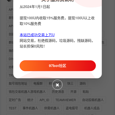
从2024年1月1日起
API_HASH
RABBITMQ
USDT交易监听
发言统计
提现100U内收取15%服务费，提现100U以上收
群管机器人
监控靓号
888号码
索引机器人
验群
取10%服务费
APIKEY
自动
复制
抽奖机器人
自动发卡机器人
创建机器人
引流
PUTTY
运营版本
使用教程
交易
本站已成功交易上万U
网站交易，杜绝假源码，垃圾源码，残缺源码，
群组
定时发消息
群发言
供需
数据库增删改查
红包
站长担保0风险！
抽奖
绑定域名
禁言
自动开通会员
强制关注频道
DIY
电报机器人搭建教程
担保
发言
电报
97bot社区
炒群机器人
发言统计机器人
远程协助
出款
TRX兑换机器人
四方支付
记账
TRONGRID
强制
靓号钱包地址
电报群
积分空投
快三
源码
钱包交易机器人游戏机器人
历史消息
开源
粘贴
定时广告
统计
API_ID
TEAMVIEWER
自动投稿机器人
TEST
事件机器人
供需机器人
盗电报号
机器人成品