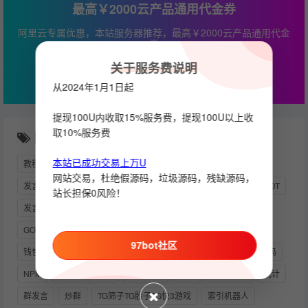
最高￥2000云产品通用代金券
阿里云专属优惠，本站服务器推荐，最高￥2000云产品通用代金
券
关于服务费说明
立即查看
从2024年1月1日起
提现100U内收取15%服务费，提现100U以上收
取10%服务费
随机推荐
本站已成功交易上万U
教程
UNIAPP
余额监控
扫雷
模块机器人搭建教程
网站交易，杜绝假源码，垃圾源码，残缺源码，
发言统计
服务消息
CLASH
链接
能量机器人
USDT
站长担保0风险！
发言统计机器人
API_HASH
测试
进退群消息
监听
GOLANG
记账机器人
四方支付
97bot社区
钱包交易机器人游戏机器人
TEAMVIEWER
发送图片
源码
NPM
电报机器人API
运营版本
盗TG
动账提醒
统计
群发言
炒群
TG筛子TG骰子TG快3游戏
索引机器人