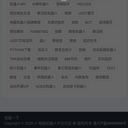
机器人API
炒群机器人
营销助手
VSCODE
钱包地址生成
群活跃机器人
视频
USDT靓号
电报机器人搭建教程
关键词监听
自助
BOT
波场靓号
钱包模块
RABBITMQ
验群
群管机器人
群活跃
USDT交易监听
盗U
群组管
频道
延迟任务
PYTHON下载
自定义
群发言统计
担保
自动投稿机器人
TRX自动兑换
强制关注频道
888号码
图片
实时监听
统计机器人
事件机器人
索引筛选机器人
TG监听
TEST
群组
交易
供需机器人
会员
内联查询
使用教程
自动开通VIP
NODE机器人
自动发卡机器人
百度一下
Copyright © 2026 © 电报机器人中文社区 ✪ 版权所有
鲁ICP备88888888号