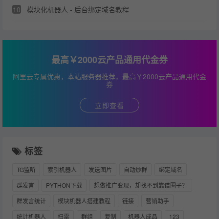
10
模块化机器人 - 后台绑定域名教程
最高￥2000云产品通用代金券
阿里云专属优惠，本站服务器推荐，最高￥2000云产品通用代金
券
立即查看
标签
TG监听
索引机器人
发送图片
自动炒群
绑定域名
群发言
PYTHON下载
想做推广变现，却找不到靠谱圈子？
群发言统计
模块机器人搭建教程
链接
营销助手
统计机器人
扫雷
群组
复制
机器人成品
123