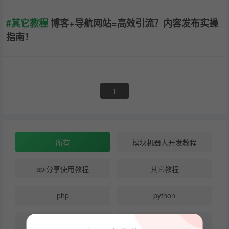
#其它教程
博客+导航网站=高效引流？内容发布实操
指南！
1
所有
模块机器人开发教程
api分享使用教程
其它教程
php
python
node
golang