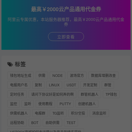
最高￥2000云产品通用代金券
阿里云专属优惠，本站服务器推荐，最高￥2000云产品通用代金
券
立即查看
标签
钱包地址生成
供需
NODE
波场官方
数据库增删改查
电报用户名
复制
LINUX
USDT
开发定制
群管
定时任务
请问下协议好是如何弄的啊
群管机器人
TP钱包
监控
监听
使用教程
PUTTY
创建机器人
供需机器人
电报群
TG监听
积分空投
消息监听
远程协助
BOT
自助供需
TEST
HSTOCK商城如何去运营以及商品的排名提升