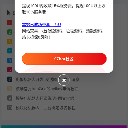
提现100U内收取15%服务费，提现100U以上收
取10%服务费
点击排行
1
telegram 电报开发者API_ID 和 API_HASH 申请教程
本站已成功交易上万U
网站交易，杜绝假源码，垃圾源码，残缺源码，
2
模块机器人搭建教程（图文）
站长担保0风险！
3
本站原创的机器人源码 - 通用部署教程
4
telegram会员自动开通api分享
97bot社区
5
7bot机器人框架 功能模块开发教程【第1章】
6
TronScan - apikey 注册申请教程
7
电报机器人开发-发送图片+文字消息
8
波场官方tronGrid的apikey申请教程
9
模块化机器人目录说明+图文介绍
10
模块化机器人 - 后台绑定域名教程