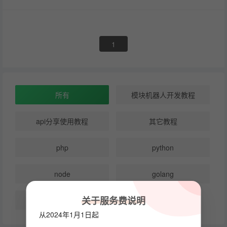
1
所有
模块机器人开发教程
api分享使用教程
其它教程
php
python
node
golang
关于服务费说明
c++
从2024年1月1日起