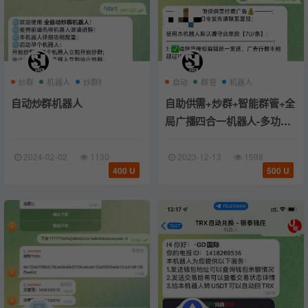
炒群
机器人
炒群机器人
自动
群管
机器人
自动炒群机器人
自助供需+炒群+智能群管+全
局广播四合一机器人-多功能
版本
2024-02-02
1130
2023-12-13
1598
400 U
500 U