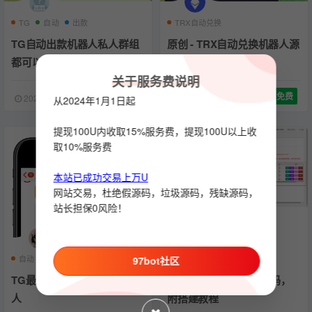
TG
自动
出款
TRX自动兑换
TG自动出款机器人私人群组
原创 - TRX自动兑换机器人源
都可以用
码
关于服务费说明
9 U
免费
2023-08-28
947
2023-06-18
4906
从2024年1月1日起
提现100U内收取15%服务费，提现100U以上收
取10%服务费
本站已成功交易上万U
网站交易，杜绝假源码，垃圾源码，残缺源码，
站长担保0风险！
自动
机器人
出款
TRX自动兑换
机器人
97bot社区
TG最新USDT自动出款机器
TRX自动兑换机器人源码，
人
附搭建教程