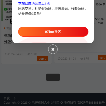
本站已成功交易上万U
网站交易，杜绝假源码，垃圾源码，残缺源码，
站长担保0风险！
群管
机器人
抽奖
97bot社区
统计机器人
发言统计机器人
群活
多功能群管机器人（抽奖/积
群活跃/发言统计机器人
分版）
2024-04-25
1000
10 U
2023-11-21
875
200 U
1
百度一下
Copyright © 2026 © 电报机器人中文社区 ✪ 版权所有
鲁ICP备88888888号