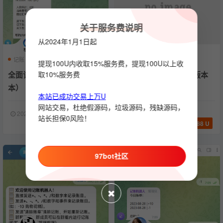
关于服务费说明
从2024年1月1日起
记账
机器人
运营版本
记账
机器人
可运营
提现100U内收取15%服务费，提现100U以上收
全面记账机器人（可二开版
取10%服务费
全面记账机器人（编译版本
本）
不可二开）
本站已成功交易上万U
网站交易，杜绝假源码，垃圾源码，残缺源码，
2024-04-07
1277
2024-04-07
358
站长担保0风险！
288 U
188 U
97bot社区