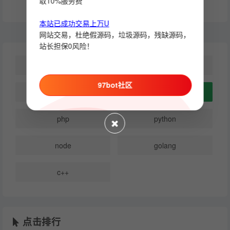
取10%服务费
本站已成功交易上万U
网站交易，杜绝假源码，垃圾源码，残缺源码，
站长担保0风险！
所有
模块机器人开发教程
97bot社区
api分享使用教程
其它教程
php
python
node
golang
c++
点击排行