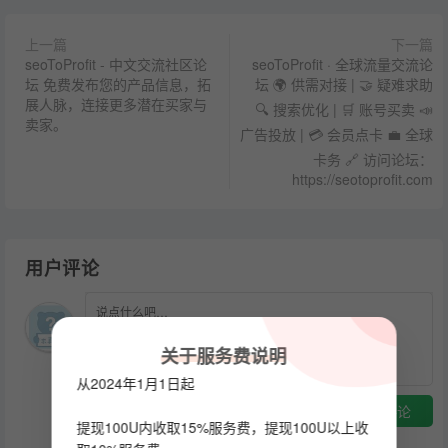
上一篇
下一篇
seoToProfit - 中文交流社区论
seoToProfit · 全球流量交流论
坛 免费发布您的产品信息，拓
坛 🌍 供需对接 | 🤝 疑难求助
展人脉，连接更多潜在买家与
🔍 搜索优化 | 🛒 账号买卖 📣
卖家。
广告投放 | 💳 会员点卡 💼 全球
卡务 🔗 访问论坛：
https://seotoprofit.com
用户评论
关于服务费说明
从2024年1月1日起
提交评论
提现100U内收取15%服务费，提现100U以上收