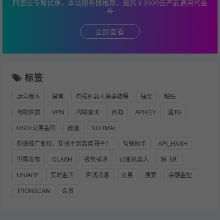
阿里云专属优惠，本站服务器推荐，最高￥2000云产品通用代金
券
立即查看
标签
运营版本
禁言
电报机器人搭建教程
抽奖
粘贴
自助供需
VPN
内联查询
自助
APIKEY
盗TG
USDT交易监听
能量
NORMAL
想做推广变现，却找不到靠谱圈子？
营销助手
API_HASH
供需发布
CLASH
钱包模块
记账机器人
假飞机
UNIAPP
实时监听
回调消息
交易
搜索
余额监控
TRONSCAN
会员