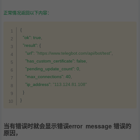
正常情况返回以下内容：
复制
{
"ok"
:
true
,
"result"
:
{
"url"
:
"https://www.telegbot.com/api/bot/test"
,
"has_custom_certificate"
:
false
,
"pending_update_count"
:
0
,
"max_connections"
:
40
,
"ip_address"
:
"113.124.81.108"
}
}
当有错误时就会显示错误error message 错误的
原因，