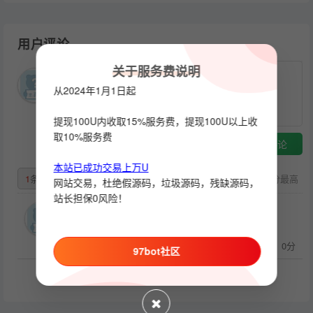
用户评论
关于服务费说明
从2024年1月1日起
提现100U内收取15%服务费，提现100U以上收
取10%服务费
提交评论
本站已成功交易上万U
1
条
默认
最早
最热
评分最高
网站交易，杜绝假源码，垃圾源码，残缺源码，
站长担保0风险！
gvdigrdt
1
回复(0)
支持(
0
)
反对(
0
)
评分：0分
2024-04-02
97bot社区