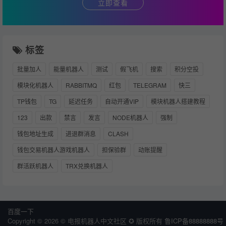
立即查看
标签
批量加人
能量机器人
测试
假飞机
搜索
积分空投
模块化机器人
RABBITMQ
红包
TELEGRAM
快三
TP钱包
TG
延迟任务
自动开通VIP
模块机器人搭建教程
123
出款
禁言
发言
NODE机器人
强制
钱包地址生成
进退群消息
CLASH
钱包交易机器人游戏机器人
担保验群
动账提醒
群活跃机器人
TRX兑换机器人
百度一下
Copyright © 2026 © 电报机器人中文社区 ✪ 版权所有
鲁ICP备88888888号