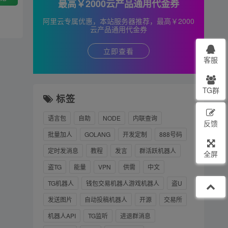
最高￥2000云产品通用代金券
阿里云专属优惠，本站服务器推荐，最高￥2000
云产品通用代金券
立即查看
客服
TG群
标签
语言包
自助
NODE
内联查询
反馈
批量加人
GOLANG
开发定制
888号码
定时发消息
教程
发言
群活跃机器人
全屏
盗TG
能量
VPN
供需
中文
TG机器人
钱包交易机器人游戏机器人
盗U
发送图片
自动投稿机器人
开源
交易所
机器人API
TG监听
进退群消息