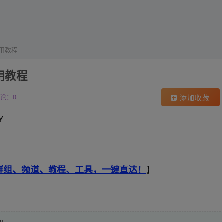
使用教程
用教程
论：0
添加收藏
Y
索群组、频道、教程、工具，一键直达！
】