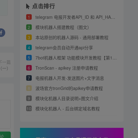
点击排行
1
telegram 电报开发者API_ID 和 API_HASH 申请教程
2
模块机器人搭建教程（图文）
3
本站原创的机器人源码 - 通用部署教程
4
telegram会员自动开通api分享
5
7bot机器人框架 功能模块开发教程【第1章】
下一篇
6
TronScan - apikey 注册申请教程
（一）
7
电报机器人开发-发送图片+文字消息
8
波场官方tronGrid的apikey申请教程
9
模块化机器人目录说明+图文介绍
10
模块化机器人 - 后台绑定域名教程
论