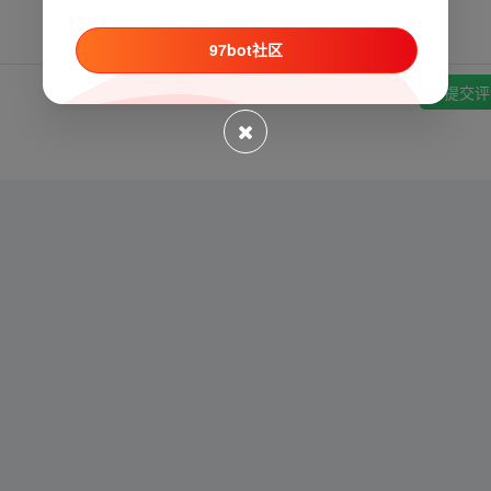
97bot社区
提交评