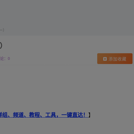
一）
）
论：0
添加收藏
索群组、频道、教程、工具，一键直达！
】