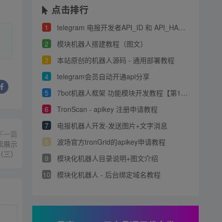
点击排行
1
telegram 电报开发者API_ID 和 API_HASH 申请教程
2
模块机器人搭建教程（图文）
3
本站原创的机器人源码 - 通用部署教程
4
telegram会员自动开通api分享
5
7bot机器人框架 功能模块开发教程【第1章】
6
TronScan - apikey 注册申请教程
7
电报机器人开发-发送图片+文字消息
下一篇
8
波场官方tronGrid的apikey申请教程
索展示
（三）
9
模块化机器人目录说明+图文介绍
10
模块化机器人 - 后台绑定域名教程