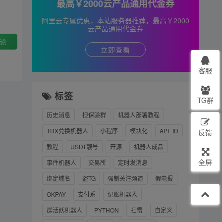
最高￥2000云产品通用代金券
阿里云专属优惠，本站服务器推荐，最高￥2000
云产品通用代金券
论
立即查看
客服
标签
TG群
历史消息
担保验群
机器人部署教程
TRX兑换机器人
小程序
模块化
API_ID
反馈
教程
USDT靓号
开源
机器人成品
全屏
事件机器人
交易所
定时发消息
绑定域名
盗TG
强制关注频道
假电报
OKPAY
支付系
记账机器人
群活跃机器人
PYTHON
扫雷
自定义