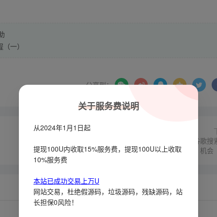
助
程（一）
分享到：
关于服务费说明
从2024年1月1日起
飞机全局搜索制作，自主提交频道到频道目录网站增加谷歌搜
提现100U内收取15%服务费，提现100U以上收取
机会
10%服务费
本站已成功交易上万U
网站交易，杜绝假源码，垃圾源码，残缺源码，站
长担保0风险！