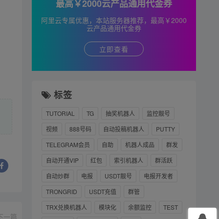
最高￥2000云产品通用代金券
阿里云专属优惠，本站服务器推荐，最高￥2000
云产品通用代金券
立即查看
标签
TUTORIAL
TG
抽奖机器人
监控靓号
视频
888号码
自动投稿机器人
PUTTY
TELEGRAM会员
自助
机器人成品
群发
自动开通VIP
红包
索引机器人
群活跃
自动炒群
电报
USDT靓号
电报开发者
TRONGRID
USDT充值
群管
TRX兑换机器人
模块化
余额监控
TEST
下一篇