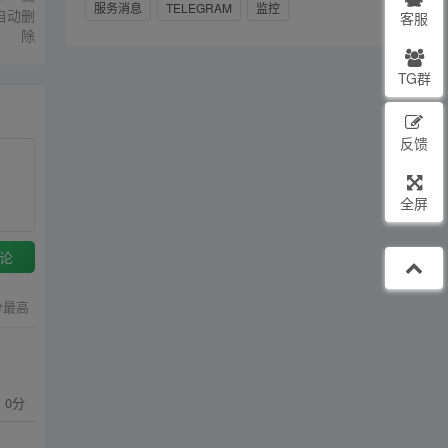
服务消息
TELEGRAM
监控
自动删
客服
除
TG群
反馈
全屏
论
分最高
：0分