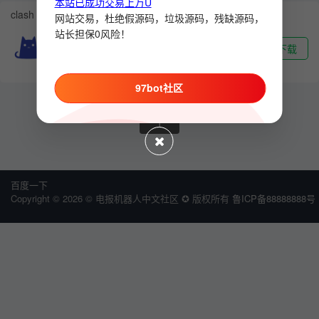
本站已成功交易上万U
clash windows代理软件
网站交易，杜绝假源码，垃圾源码，残缺源码，
站长担保0风险！
★★★★★
下载
85.2MB
|
多国语言
97bot社区
1
百度一下
Copyright © 2026 © 电报机器人中文社区 ✪ 版权所有
鲁ICP备88888888号